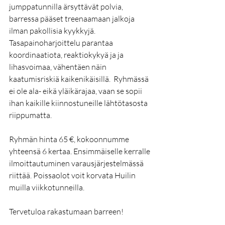
jumppatunnilla ärsyttävät polvia, 
barressa pääset treenaamaan jalkoja 
ilman pakollisia kyykkyjä. 
Tasapainoharjoittelu parantaa 
koordinaatiota, reaktiokykyä ja ja 
lihasvoimaa, vähentäen näin 
kaatumisriskiä kaikenikäisillä.  Ryhmässä 
ei ole ala- eikä yläikärajaa, vaan se sopii 
ihan kaikille kiinnostuneille lähtötasosta 
riippumatta. 
Ryhmän hinta 65 €, kokoonnumme 
yhteensä 6 kertaa. Ensimmäiselle kerralle 
ilmoittautuminen varausjärjestelmässä 
riittää. Poissaolot voit korvata Huilin 
muilla viikkotunneilla.
Tervetuloa rakastumaan barreen!