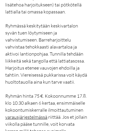
lisätehoa harjoitukseen) tai pötkötellä 
lattialla tai omassa kopassaan.
Ryhmässä keskitytään keskivartalon 
syvän tuen löytymiseen ja 
vahvistumiseen. Barreharjoittelu 
vahvistaa tehokkaasti alavartaloa ja 
aktivoi lantionpohjaa. Tunnilla tehdään 
liikkeitä sekä tangolla että lattiatasossa. 
Harjoitus etenee vauvojen ehdoilla ja 
tahtiin. Viereisessä pukkarissa voit käydä 
huoltotauolla aina kun tarve vaatii.
Ryhmän hinta 75 €. Kokoonnumme 17.8. 
klo 10.30 alkaen 6 kertaa, ensimmäiselle 
kokoontumiskerralle ilmoittautuminen 
varausjärjestelmässä
 riittää. Jos et jollain 
viikolla pääse tunnille, voit korvata 
kerran millä tahansa avoimella 