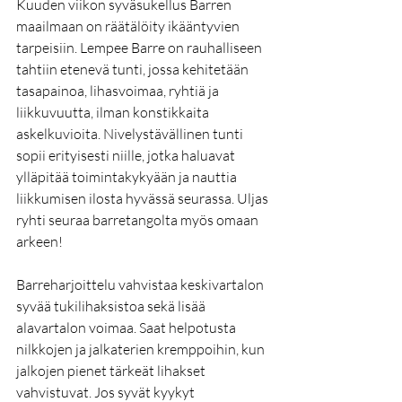
Kuuden viikon syväsukellus Barren 
maailmaan on räätälöity ikääntyvien 
tarpeisiin. Lempee Barre on rauhalliseen 
tahtiin etenevä tunti, jossa kehitetään 
tasapainoa, lihasvoimaa, ryhtiä ja 
liikkuvuutta, ilman konstikkaita 
askelkuvioita. Nivelystävällinen tunti 
sopii erityisesti niille, jotka haluavat 
ylläpitää toimintakykyään ja nauttia 
liikkumisen ilosta hyvässä seurassa. Uljas 
ryhti seuraa barretangolta myös omaan 
arkeen!
Barreharjoittelu vahvistaa keskivartalon 
syvää tukilihaksistoa sekä lisää 
alavartalon voimaa. Saat helpotusta 
nilkkojen ja jalkaterien kremppoihin, kun 
jalkojen pienet tärkeät lihakset 
vahvistuvat. Jos syvät kyykyt 