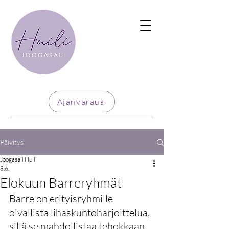
Ajanvaraus
Päivitys
Joogasali Huili
8.6.
Elokuun Barreryhmät
Barre on erityisryhmille 
oivallista lihaskuntoharjoittelua, 
sillä se mahdollistaa tehokkaan 