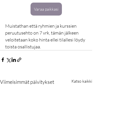
Varaa paikkasi
Muistathan että ryhmien ja kurssien 
peruutusehto on 7 vrk, tämän jälkeen 
veloitetaan koko hinta ellei tilallesi löydy 
toista osallistujaa.
Viimeisimmät päivitykset
Katso kaikki