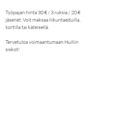
Työpajan hinta 30 € / 3 ruksia / 20 € 
jäsenet. Voit maksaa liikuntaeduilla, 
kortilla tai käteisellä.
Tervetuloa voimaantumaan Huiliin 
siskot!
Viimeisimmät päivitykset
Katso kaikki