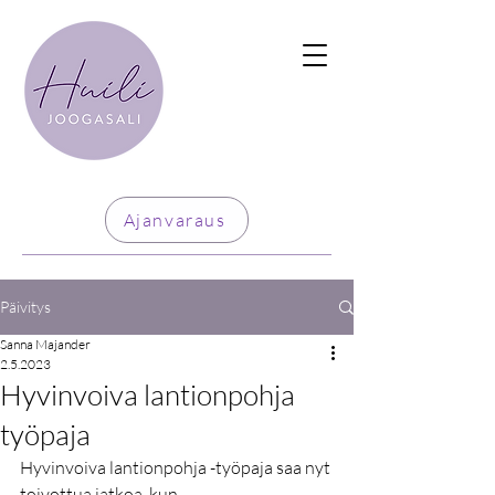
Ajanvaraus
Päivitys
Sanna Majander
2.5.2023
Hyvinvoiva lantionpohja
työpaja
Hyvinvoiva lantionpohja -työpaja saa nyt 
toivottua jatkoa, kun 