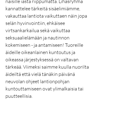
naisille iästä riippumatta. Lihasryhmä 
kannattelee tärkeitä sisäelimiämme, 
vakauttaa lantiota vaikuttaen näin jopa 
selän hyvinvointiin, ehkäisee 
virtsankarkailua sekä vaikuttaa 
seksuaalielämään ja nautinnon 
kokemiseen - ja antamiseen! Tuoreille 
äideille oikeanlainen kuntoutus ja 
oikeassa järjestyksessä on valtavan 
tärkeää. Viimeksi saimme kuulla nuorilta 
äideiltä että vielä tänäkin päivänä 
neuvolan ohjeet lantionpohjan 
kuntouttamiseen ovat ylimalkaisia tai 
puutteellisia. 