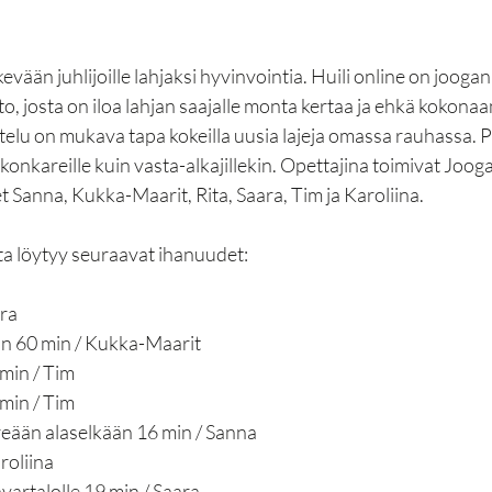
kevään juhlijoille lahjaksi hyvinvointia. Huili online on joogan
to, josta on iloa lahjan saajalle monta kertaa ja ehkä kokonaa
telu on mukava tapa kokeilla uusia lajeja omassa rauhassa. P
 konkareille kuin vasta-alkajillekin. Opettajina toimivat Jooga
 Sanna, Kukka-Maarit, Rita, Saara, Tim ja Karoliina.
sta löytyy seuraavat ihanuudet:
ara
in 60 min / Kukka-Maarit
min / Tim
min / Tim
ireään alaselkään 16 min / Sanna
roliina
ävartalolle 19 min / Saara