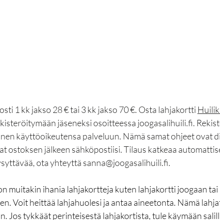
sti 1 kk jakso 28 € tai 3 kk jakso 70 €. Osta lahjakortti 
Huili
ekisteröitymään jäseneksi osoitteessa 
joogasalihuili.fi
. Rekis
änen käyttöoikeutensa palveluun. Nämä samat ohjeet ovat dig
aat ostoksen jälkeen sähköpostiisi. Tilaus katkeaa automattise
ysyttävää, ota yhteyttä 
sanna@joogasalihuili.fi
.
n muitakin ihania lahjakortteja kuten lahjakortti joogaan tai 
. Voit heittää lahjahuolesi ja antaa aineetonta. Nämä lahjat 
 Jos tykkäät perinteisestä lahjakortista, tule käymään salilla