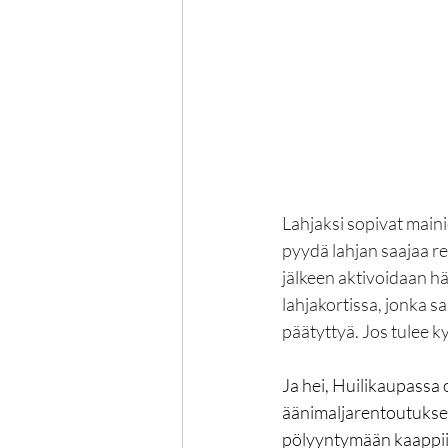
Lahjaksi sopivat mainio
pyydä lahjan saajaa r
jälkeen aktivoidaan h
lahjakortissa, jonka s
päätyttyä. Jos tulee k
Ja hei, Huilikaupassa o
äänimaljarentoutukseen
pölyyntymään kaappiin.