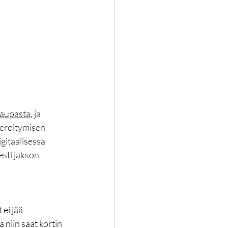
kaupasta
, ja 
teröitymisen 
itaalisessa 
sti jakson 
ei jää 
 niin saat kortin 