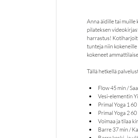
Anna äidille tai muille 
pilateksen videokirjas
harrastus! Kotiharjoit
tunteja niin kokeneille
kokeneet ammattilaiset
Tällä hetkellä palvelu
Flow 45 min / Sa
Vesi-elementin Y
Primal Yoga 1 60 
Primal Yoga 2 60 
Voimaa ja tilaa k
Barre 37 min / Ka
Barre keski- ja yl