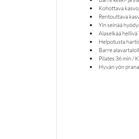
Kohottava kasvoj
Rentouttava kasv
Yin seinää hyödy
Alaselkää hellivä
Helpotusta hartio
Barre alavartalol
Pilates 36 min / Kar
Hyvän yön prana