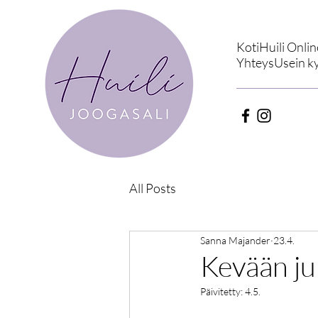
Koti
Huili Onlin
Yhteys
Usein k
All Posts
Sanna Majander
23.4.
Kevään juh
Päivitetty:
4.5.