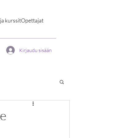
a kurssit
Opettajat
Kirjaudu sisään
ne