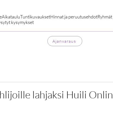
e
Aikataulu
Tuntikuvaukset
Hinnat ja peruutusehdot
Ryhmät j
ysytyt kysymykset
Ajanvaraus
lijoille lahjaksi Huili Onli