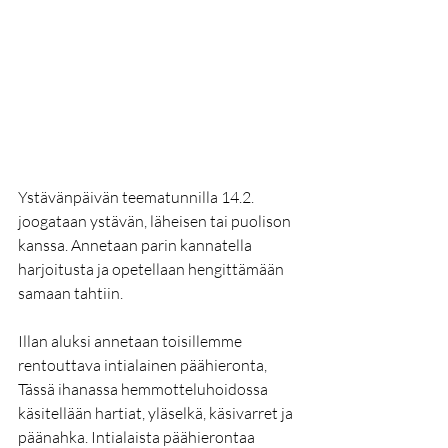
Ystävänpäivän teematunnilla 14.2. 
joogataan ystävän, läheisen tai puolison 
kanssa. Annetaan parin kannatella 
harjoitusta ja opetellaan hengittämään 
samaan tahtiin.
Illan aluksi annetaan toisillemme 
rentouttava intialainen päähieronta, 
Tässä ihanassa hemmotteluhoidossa 
käsitellään hartiat, yläselkä, käsivarret ja 
päänahka. Intialaista päähierontaa 