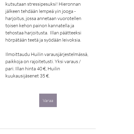
kutsutaan stressipesuksi! Hieronnan 
jälkeen tehdään lempeä yin jooga -
harjoitus, jossa annetaan vuorotellen 
toisen kehon painon kannatella ja 
tehostaa harjoitusta.  Illan päätteeksi 
hörpätään teetä ja syödään leivoksia.
Ilmoittaudu Huilin varausjärjestelmässä, 
paikkoja on rajoitetusti. Yksi varaus / 
pari. Illan hinta 40 €, Huilin 
kuukausijäsenet 35 €.
Varaa