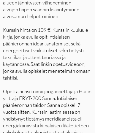
alueen jännitysten väheneminen
aivojen hapen saannin lisääntyminen
aivosumun helpottuminen
Kurssin hinta on 109 €. Kurssiin kuuluu e-
kirja, jonka avulla opit intialaisen
päähieronnan idean, anatomiset sekä
energeettiset vaikutukset sekä tietysti
tekniikan ja otteet teoriassa ja
käytännössä. Saat linkin opetusvideoon,
jonka avulla opiskelet menetelmän omaan
tahtiisi.
Opettajanasi toimii joogaopettaja ja Huilin
yrittäjä ERYT-200 Sanna. Intialaisen
päähieronnan taidon Sanna opiskeli 7
vuotta sitten. Kurssin laatimisessa on
yhdistynyt tietämys meridiaaneista eli
energiakanavista kiinalaisen lääketieteen
näkökulmasta, akupisteistä, chakroista