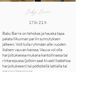
Baby Barre
17.8.-21.9.
Baby Barre on tehokas ja hauska tapa
palata liikunnan pariin synnytyksen
jälkeen. Voit tulla ryhmään alle vuoden
ikäisen vauvan kanssa. Vauva voi olla
harjoituksessa mukana kantoliinassa tai
rintarepussa (jolloin saat kivasti lisätehoa
harjoitukseen) tai pötkötellä lattialla tai
omassa kopassaan.
Ryhmässä keskitytään keskivartalon syvän
tuen löytymiseen ja vahvistumiseen.
Barreharjoittelu vahvistaa tehokkaasti
alavartaloa ja aktivoi lantionpohjaa.