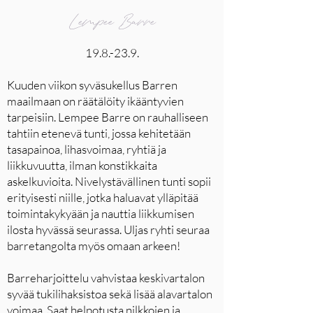
Lempee Barre
19.8.-23.9.
Kuuden viikon syväsukellus Barren
maailmaan on räätälöity ikääntyvien
tarpeisiin. Lempee Barre on rauhalliseen
tahtiin etenevä tunti, jossa kehitetään
tasapainoa, lihasvoimaa, ryhtiä ja
liikkuvuutta, ilman konstikkaita
askelkuvioita. Nivelystävällinen tunti sopii
erityisesti niille, jotka haluavat ylläpitää
toimintakykyään ja nauttia liikkumisen
ilosta hyvässä seurassa. Uljas ryhti seuraa
barretangolta myös omaan arkeen!
Barreharjoittelu vahvistaa keskivartalon
syvää tukilihaksistoa sekä lisää alavartalon
voimaa. Saat helpotusta nilkkojen ja