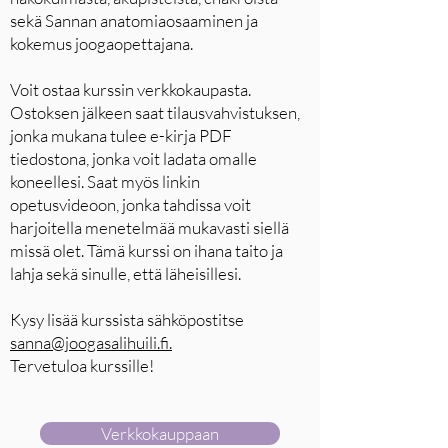
sekä Sannan anatomiaosaaminen ja
kokemus joogaopettajana.
Voit ostaa kurssin verkkokaupasta.
Ostoksen jälkeen saat tilausvahvistuksen,
jonka mukana tulee e-kirja PDF
tiedostona, jonka voit ladata omalle
koneellesi. Saat myös linkin
opetusvideoon, jonka tahdissa voit
harjoitella menetelmää mukavasti siellä
missä olet. Tämä kurssi on ihana taito ja
lahja sekä sinulle, että läheisillesi.
Kysy lisää kurssista sähköpostitse
sanna@joogasalihuili.fi.
Tervetuloa kurssille!
Verkkokauppaan