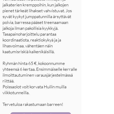
jalkaterien kremppoihin, kun jalkojen
pienet tärkeät lihakset vahvistuvat. Jos
syvät kyykyt jumppatunnilla ärsyttävät
polvia, barressa pääset treenaamaan
jalkoja ilman pakollisia kyykkyjä.
Tasapainoharjoittelu parantaa
koordinaatiota, reaktiokykyä ja ja
lihasvoimaa, vähentäen näin
kaatumisriskiä kaikenikäisillä.
Ryhmän hinta 65 €, kokoonnumme
yhteensä 6 kertaa. Ensimmäiselle kerralle
ilmoittautuminen varausjärjestelmässä
riittää.
Poissaolot voit korvata Huilin muilla
viikkotunneilla.
Tervetuloa rakastumaan barreen!