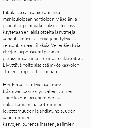
Intialaisessa päähieronnassa
manipuloidaan hartioiden, yläselän ja
päänahan pehmytkudoksia. Hoidossa
käytetään erilaisia otteita ja rytmejä
vapauttamaan stressiä, jännityksiä ja
rentouttamaan lihaksia. Verenkierto ja
aivojen hapensaanti paranee,
parasympaattinen hermosto aktivoituu.
Elvyttävä hoito sisältää myös kasvojen
alueen lempeän hieronnan.
Hoidon vaikutuksia ovat mm:
toistuvan päänsäryn vähentyminen
unen laadun paraneminen ja
nukahtamisen helpottuminen
levottomuuden ja ahdistuneisuuden
väheneminen
kasvojen, purentalihasten ja silmien