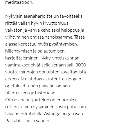
meditaatioon.
Nykyisin asanaharjoittelun tavoitteeksi 
riittää vallan hyvin kivuttomuus, 
vaivaton ja vahva keho sekä helppous ja 
viihtyminen omissa nahoissamme. Tässä 
ajassa korostuu myös pysähtymisen, 
hiljentymisen ja palautumisen 
harjoitteleminen. Nyky-yhteiskunnan 
vaatimukset eivät sellaisenaan salli 3000 
vuotta vanhojen opetusten soveltamista 
arkeen. Muistetaan suhteuttaa joogan 
opetukset tähän päivään, omaan 
tilanteeseen ja historiaan. 
Ota asanaharjoittelun ohjenuoraksi 
rutiini ja siinä pysyminen, josta puhuttiin 
Niyamien kohdalla. Astangajoogan isän 
Pattabhi Joisin sanoin: 