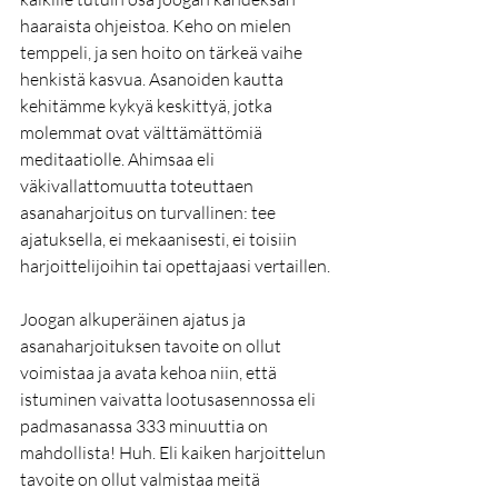
haaraista ohjeistoa. Keho on mielen 
temppeli, ja sen hoito on tärkeä vaihe 
henkistä kasvua. Asanoiden kautta 
kehitämme kykyä keskittyä, jotka 
molemmat ovat välttämättömiä 
meditaatiolle. Ahimsaa eli 
väkivallattomuutta toteuttaen 
asanaharjoitus on turvallinen: tee 
ajatuksella, ei mekaanisesti, ei toisiin 
harjoittelijoihin tai opettajaasi vertaillen.
Joogan alkuperäinen ajatus ja 
asanaharjoituksen tavoite on ollut 
voimistaa ja avata kehoa niin, että 
istuminen vaivatta lootusasennossa eli 
padmasanassa 333 minuuttia on 
mahdollista! Huh. Eli kaiken harjoittelun 
tavoite on ollut valmistaa meitä 