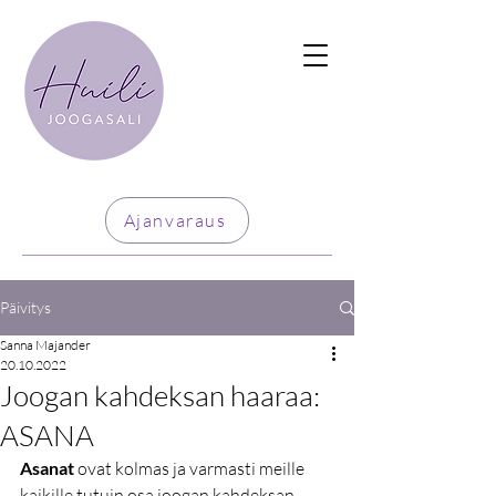
Ajanvaraus
Päivitys
Sanna Majander
20.10.2022
Joogan kahdeksan haaraa:
ASANA
Asanat
 ovat kolmas ja varmasti meille 
kaikille tutuin osa joogan kahdeksan 