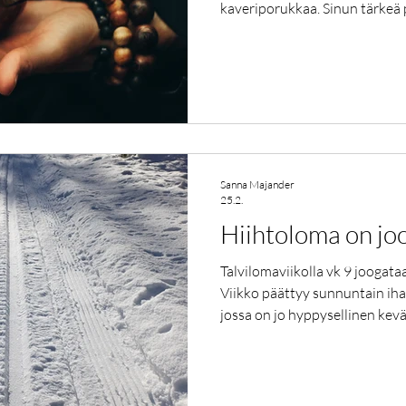
kaveriporukkaa. Sinun tärkeä
palautumista, tilaa hengittää j
suorituspaineita. Huilissa onn
stressiä hoitavat harjoitukset
dynaamiset tunnit. Miltä kuul
joka hoitaa selkärankaa ja toi
äänimaljarentoutukset: s
Sanna Majander
25.2.
Hiihtoloma on j
Talvilomaviikolla vk 9 joogat
Viikko päättyy sunnuntain iha
jossa on jo hyppysellinen kevä
raikkaat sitruksen ripauksell
hoitavat hiihtäjän lonkankoukis
Muista ulkoilla ja nauttia täst
Hiihtolenkin jälkeen on hyvä 