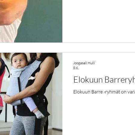
työpajassa taidekeskus Antar
22. 7 klo 12-14. Primal Work
intensiivinen Primal Yoga -har
luonnollisia liikeratoja ja vah
Työpajassa käydään läpi seits
askelkyykky, lonkan koukistus,
Joogasali Huili
8.6.
Elokuun Barrery
Elokuun Barre -ryhmät on var