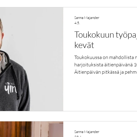
Sanna Majander
4.5.
Toukokuun työpa
kevät
Toukokuussa on mahdollista na
harjoituksista äitienpäivänä 1
Äitienpäivän pitkässä ja pehm
harjoitellaan irtipäästämistä, 
ja oleilllaan maton kannattele
lantion virtausten vahvistami
kireyksien sulattamiseen. Har
äänimaljarentoutukseen, jossa 
äänimaljat sekä puu-elemntin 
Sanna Majander
23.4.