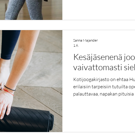
Sanna Majander
1.6.
Kesäjäsenenä jo
vaivattomasti siel
Kotijoogakirjasto on ehtaa Hu
erilaisiin tarpeisiin tutuilta o
palauttavaa, napakan pituisia 
sovittaa omaan arkeen.