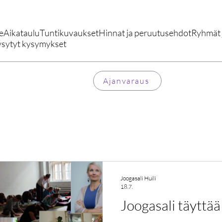
e
Aikataulu
Tuntikuvaukset
Hinnat ja peruutusehdot
Ryhmät j
ysytyt kysymykset
Ajanvaraus
Joogasali Huili
18.7.
Joogasali täyttää