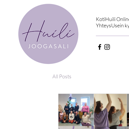
Koti
Huili Onlin
Yhteys
Usein k
All Posts