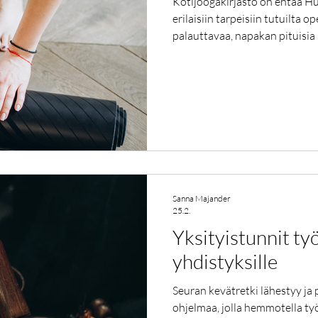
Kotijoogakirjasto on ehtaa Hu
erilaisiin tarpeisiin tutuilta o
palauttavaa, napakan pituisia 
sovittaa omaan arkeen.
Sanna Majander
25.2.
Yksityistunnit ty
yhdistyksille
Seuran kevätretki lähestyy ja p
ohjelmaa, jolla hemmotella työ