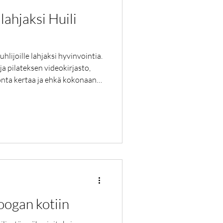
 lahjaksi Huili
uhlijoille lahjaksi hyvinvointia.
ja pilateksen videokirjasto,
monta kertaa ja ehkä kokonaan
lu on mukava tapa kokeilla
Palvelusta löytyy tunteja niin
ta-alkajillekin. Opettajina
eneet ammattilaiset Sanna,
ja Karoliina. Tällä hetkellä pa
joogan kotiin