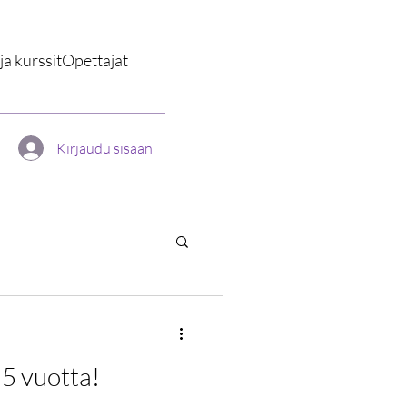
a kurssit
Opettajat
Kirjaudu sisään
 5 vuotta!