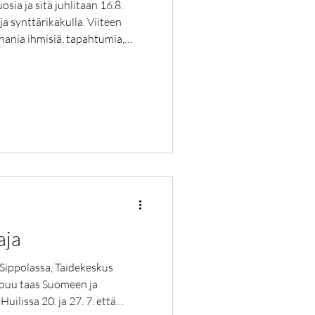
sia ja sitä juhlitaan 16.8.
a synttärikakulla. Viiteen
hania ihmisiä, tapahtumia,
isoja käänteitä ja maailman
utta kulutuskäyttäytymisen
ös kuritettu päättäjien
inta on kaikesta huolimatta
ja ja tunteja on tullut lisää,
aja
Sippolassa, Taidekeskus
puu taas Suomeen ja
ilissa 20. ja 27. 7. että