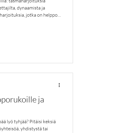
ilia: täsmäharjoituksia
pettajilta, dynaamista ja
harjoituksia, jotka on helppo
öporukoille ja
ää lyö tyhjää? Pitäisi keksiä
yhteisöä, yhdistystä tai