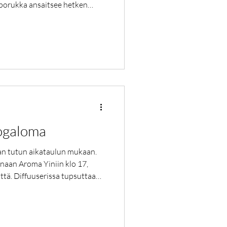
 porukka ansaitsee hetken
a vain olla ilman
istuu niin palauttavat ja
 kuin äänimaljarentoutukset ja
ostaa: Ilmajooga: hauska tunti,
mistoryhtiä . Sointukylpy ja
oogaloma
aan tutun aikataulun mukaan.
naan Aroma Yiniin klo 17,
ttä. Diffuuserissa tupsuttaa
a kukkaistuoksua. Asanat
tajaa, reisiä ja hartioita.
ä upeasta talvesta!
hoitaa kehoa joogamatolla.