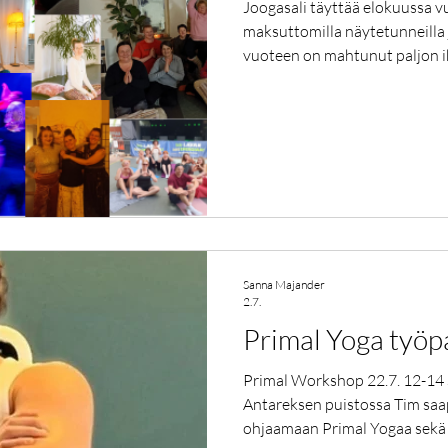
Joogasali täyttää elokuussa vuo
maksuttomilla näytetunneilla j
vuoteen on mahtunut paljon i
kohtaamisia, naurua ja itkua, 
mullistuksia ja siitä seurann
muutosta. Liikunta-alaa on my
toimesta. Mutta studion toim
laajentunut vuosi vuodelta: laje
nykyisin joogaamme ja t
Sanna Majander
2.7.
Primal Yoga työp
Primal Workshop 22.7. 12-14 
Antareksen puistossa Tim saa
ohjaamaan Primal Yogaa sekä Hu