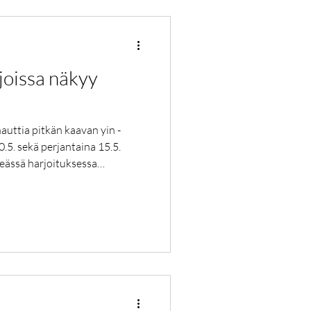
joissa näkyy
uttia pitkän kaavan yin -
0.5. sekä perjantaina 15.5.
eässä harjoituksessa
virutaan viipyilevissä asanoissa
mana. Keskitytään alaselän ja
seen ja hartiarenkaan
joitus päättyy
soivat tuuligong, tiibetiläiset
koshi e