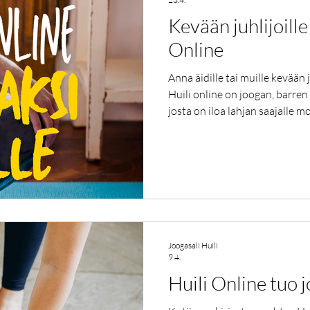
Kevään juhlijoille
Online
Anna äidille tai muille kevään j
Huili online on joogan, barren 
josta on iloa lahjan saajalle 
uusi harrastus! Kotiharjoitte
uusia lajeja omassa rauhassa. 
kokeneille konkareille kuin vas
toimivat Joogasali Huilin kok
Kukka-Maarit, Rita, Saara, Tim 
Joogasali Huili
9.4.
Huili Online tuo 