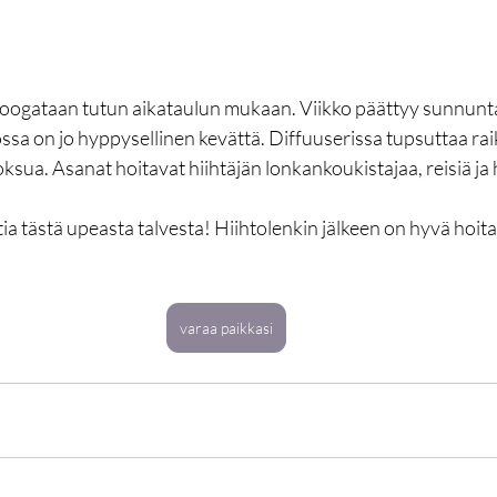
9 joogataan tutun aikataulun mukaan. Viikko päättyy sunnunt
ossa on jo hyppysellinen kevättä. Diffuuserissa tupsuttaa rai
ksua. Asanat hoitavat hiihtäjän lonkankoukistajaa, reisiä ja h
ttia tästä upeasta talvesta! Hiihtolenkin jälkeen on hyvä hoit
varaa paikkasi