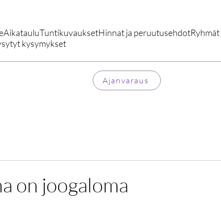
e
Aikataulu
Tuntikuvaukset
Hinnat ja peruutusehdot
Ryhmät j
ysytyt kysymykset
Ajanvaraus
ma on joogaloma