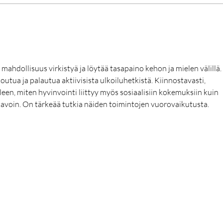
ahdollisuus virkistyä ja löytää tasapaino kehon ja mielen välillä. 
utua ja palautua aktiivisista ulkoiluhetkistä. Kiinnostavasti, 
een, miten hyvinvointi liittyy myös sosiaalisiin kokemuksiin kuin 
 tavoin. On tärkeää tutkia näiden toimintojen vuorovaikutusta.