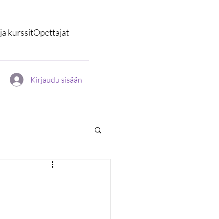
a kurssit
Opettajat
Kirjaudu sisään