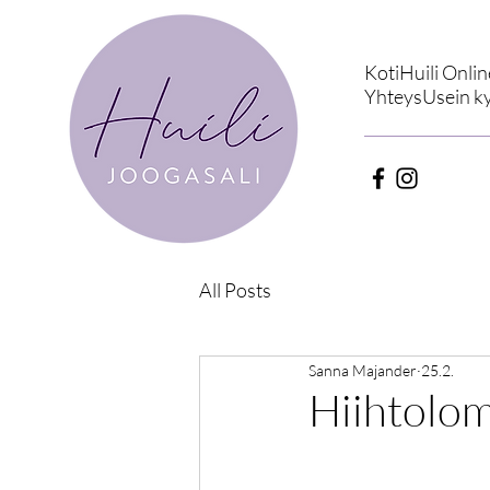
Koti
Huili Onlin
Yhteys
Usein k
All Posts
Sanna Majander
25.2.
Hiihtolo