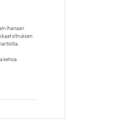
ain ihanaan 
kkaat sitruksen 
artioita.
aa kehoa 