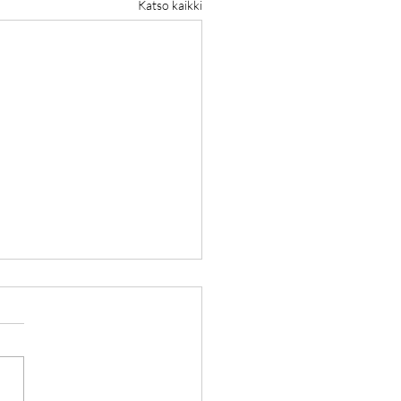
Katso kaikki
uun Barreryhmät