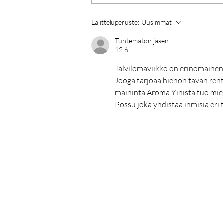
Joogasali täyttää 5 vuotta!
Lajitteluperuste:
Uusimmat
Tuntematon jäsen
12.6.
Talvilomaviikko on erinomainen m
Jooga tarjoaa hienon tavan rento
maininta Aroma Yinistä tuo miel
Possu joka yhdistää ihmisiä eri