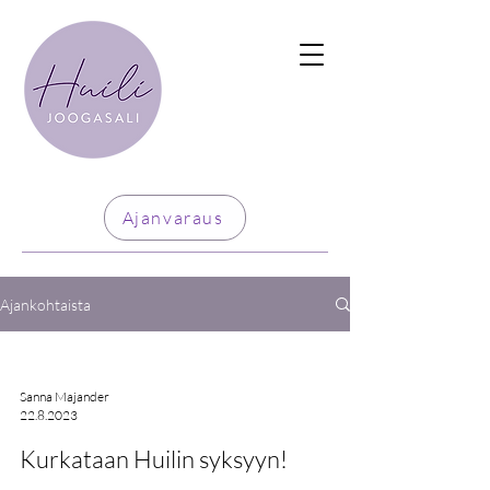
Ajanvaraus
Ajankohtaista
Sanna Majander
22.8.2023
Kurkataan Huilin syksyyn!