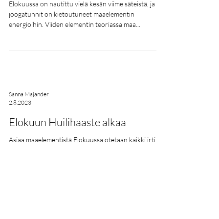
Elokuussa on nautittu vielä kesän viime säteistä, ja
joogatunnit on kietoutuneet maaelementin
energioihin. Viiden elementin teoriassa maa...
Sanna Majander
2.8.2023
Elokuun Huilihaaste alkaa
Asiaa maaelementistä Elokuussa otetaan kaikki irti
kiinalaisen Viiden elementin teorian periaatteista ja
loppukesän hedelmällisestä...