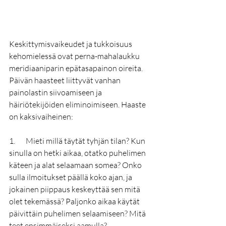
Keskittymisvaikeudet ja tukkoisuus 
kehomielessä ovat perna-mahalaukku 
meridiaaniparin epätasapainon oireita. 
Päivän haasteet liittyvät vanhan 
painolastin siivoamiseen ja 
häiriötekijöiden eliminoimiseen. Haaste 
on kaksivaiheinen:
1.       Mieti millä täytät tyhjän tilan? Kun 
sinulla on hetki aikaa, otatko puhelimen 
käteen ja alat selaamaan somea? Onko 
sulla ilmoitukset päällä koko ajan, ja 
jokainen piippaus keskeyttää sen mitä 
olet tekemässä? Paljonko aikaa käytät 
päivittäin puhelimen selaamiseen? Mitä 
teet ensimmäiseksi aamulla? 