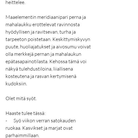
heittelee.
Maaelementin meridiaanipari perna ja 
mahalaukku erottelevat ravinnosta 
hyödyllisen ja ravitsevan, turha ja 
tarpeeton poistetaan. Keskittymiskyvyn 
puute, huoliajatukset ja aivosumu voivat 
olla merkkejä pernan ja mahalaukun 
epätasapainotilasta. Kehossa tämä voi 
näkyä tulehdustiloina, liiallisena 
kosteutena ja rasvan kertymisenä 
kudoksiin.
Olet mitä syöt. 
Haaste tulee tässä: 
-       Syö viikon verran satokauden 
ruokaa. Kasvikset ja marjat ovat 
parhaimmillaan. 