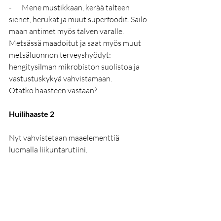
-       Mene mustikkaan, kerää talteen 
sienet, herukat ja muut superfoodit. Säilö 
maan antimet myös talven varalle.
Metsässä maadoitut ja saat myös muut 
metsäluonnon terveyshyödyt: 
hengitysilman mikrobiston suolistoa ja 
vastustuskykyä vahvistamaan.
Otatko haasteen vastaan? 
Huilihaaste 2
Nyt vahvistetaan maaelementtiä 
luomalla liikuntarutiini.