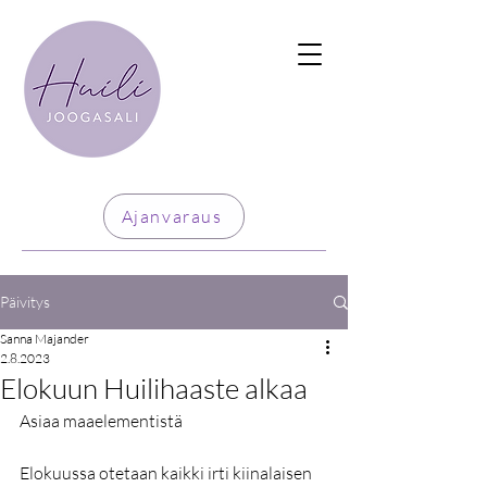
Ajanvaraus
Päivitys
Sanna Majander
2.8.2023
Elokuun Huilihaaste alkaa
Asiaa maaelementistä
Elokuussa otetaan kaikki irti kiinalaisen 