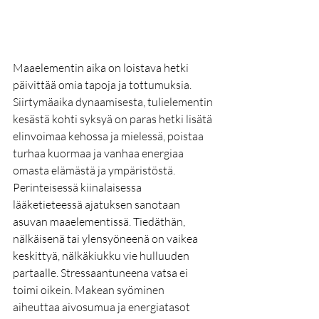
Maaelementin aika on loistava hetki 
päivittää omia tapoja ja tottumuksia. 
Siirtymäaika dynaamisesta, tulielementin 
kesästä kohti syksyä on paras hetki lisätä 
elinvoimaa kehossa ja mielessä, poistaa 
turhaa kuormaa ja vanhaa energiaa 
omasta elämästä ja ympäristöstä.
Perinteisessä kiinalaisessa 
lääketieteessä ajatuksen sanotaan 
asuvan maaelementissä. Tiedäthän, 
nälkäisenä tai ylensyöneenä on vaikea 
keskittyä, nälkäkiukku vie hulluuden 
partaalle. Stressaantuneena vatsa ei 
toimi oikein. Makean syöminen 
aiheuttaa aivosumua ja energiatasot 