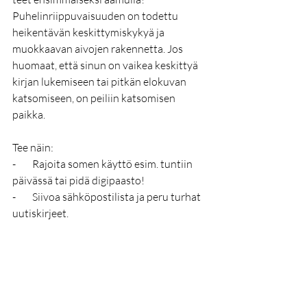
Puhelinriippuvaisuuden on todettu 
heikentävän keskittymiskykyä ja 
muokkaavan aivojen rakennetta. Jos 
huomaat, että sinun on vaikea keskittyä 
kirjan lukemiseen tai pitkän elokuvan 
katsomiseen, on peiliin katsomisen 
paikka.
Tee näin:
-        Rajoita somen käyttö esim. tuntiin 
päivässä tai pidä digipaasto! 
-        Siivoa sähköpostilista ja peru turhat 
uutiskirjeet.