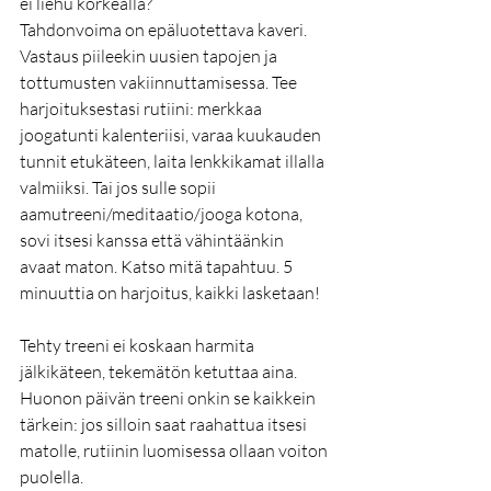
ei liehu korkealla? 
Tahdonvoima on epäluotettava kaveri. 
Vastaus piileekin uusien tapojen ja 
tottumusten vakiinnuttamisessa. Tee 
harjoituksestasi rutiini: merkkaa 
joogatunti kalenteriisi, varaa kuukauden 
tunnit etukäteen, laita lenkkikamat illalla 
valmiiksi. Tai jos sulle sopii 
aamutreeni/meditaatio/jooga kotona, 
sovi itsesi kanssa että vähintäänkin 
avaat maton. Katso mitä tapahtuu. 5 
minuuttia on harjoitus, kaikki lasketaan! 
Tehty treeni ei koskaan harmita 
jälkikäteen, tekemätön ketuttaa aina. 
Huonon päivän treeni onkin se kaikkein 
tärkein: jos silloin saat raahattua itsesi 
matolle, rutiinin luomisessa ollaan voiton 
puolella.