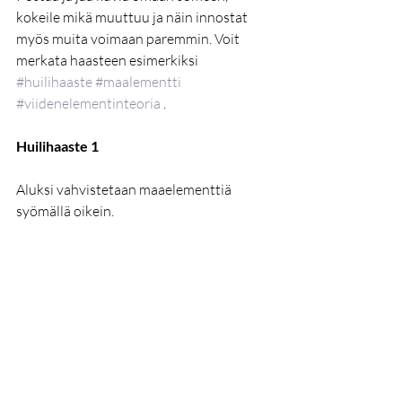
kokeile mikä muuttuu ja näin innostat 
myös muita voimaan paremmin. Voit 
merkata haasteen esimerkiksi 
#huilihaaste
#maalementti
#viidenelementinteoria
 .
Huilihaaste 1
Aluksi vahvistetaan maaelementtiä 
syömällä oikein.