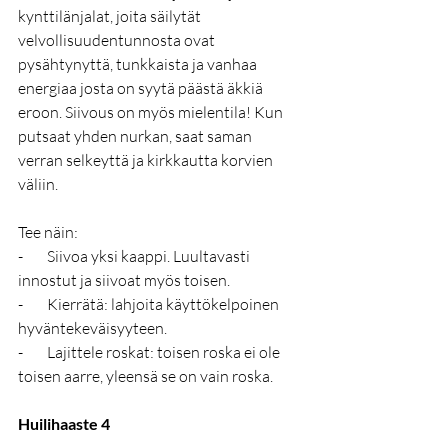
kynttilänjalat, joita säilytät 
velvollisuudentunnosta ovat 
pysähtynyttä, tunkkaista ja vanhaa 
energiaa josta on syytä päästä äkkiä 
eroon. Siivous on myös mielentila! Kun 
putsaat yhden nurkan, saat saman 
verran selkeyttä ja kirkkautta korvien 
väliin.
Tee näin:
-        Siivoa yksi kaappi. Luultavasti 
innostut ja siivoat myös toisen.
-        Kierrätä: lahjoita käyttökelpoinen 
hyväntekeväisyyteen.
-        Lajittele roskat: toisen roska ei ole 
toisen aarre, yleensä se on vain roska. 
Huilihaaste 4