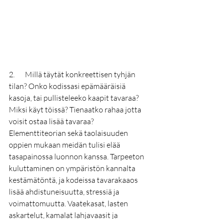
2.       Millä täytät konkreettisen tyhjän 
tilan? Onko kodissasi epämääräisiä 
kasoja, tai pullisteleeko kaapit tavaraa? 
Miksi käyt töissä? Tienaatko rahaa jotta 
voisit ostaa lisää tavaraa? 
Elementtiteorian sekä taolaisuuden 
oppien mukaan meidän tulisi elää 
tasapainossa luonnon kanssa. Tarpeeton 
kuluttaminen on ympäristön kannalta 
kestämätöntä, ja kodeissa tavarakaaos 
lisää ahdistuneisuutta, stressiä ja 
voimattomuutta. Vaatekasat, lasten 
askartelut, kamalat lahjavaasit ja 