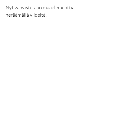
Nyt vahvistetaan maaelementtiä 
heräämällä viideltä.
Luit ihan oikein. Haasteen viimeinen 
vaihe opettaa joogan periaatteista 
tuttua kurinalaisuutta ja muokkaa 