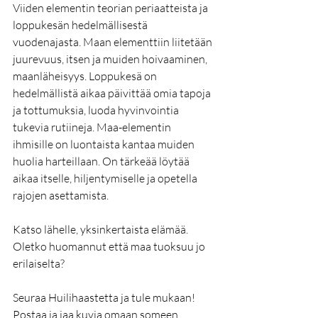
Viiden elementin teorian periaatteista ja 
loppukesän hedelmällisestä 
vuodenajasta. Maan elementtiin liitetään 
juurevuus, itsen ja muiden hoivaaminen, 
maanläheisyys. Loppukesä on 
hedelmällistä aikaa päivittää omia tapoja 
ja tottumuksia, luoda hyvinvointia 
tukevia rutiineja. Maa-elementin 
ihmisille on luontaista kantaa muiden 
huolia harteillaan. On tärkeää löytää 
aikaa itselle, hiljentymiselle ja opetella 
rajojen asettamista. 
Katso lähelle, yksinkertaista elämää. 
Oletko huomannut että maa tuoksuu jo 
erilaiselta? 
Seuraa Huilihaastetta ja tule mukaan! 
Postaa ja jaa kuvia omaan someen, 