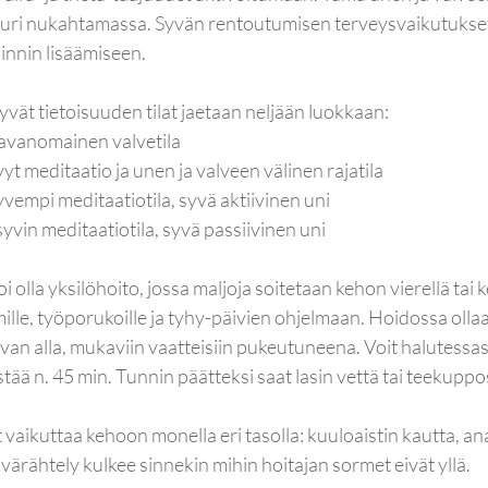
 juuri nukahtamassa. Syvän rentoutumisen terveysvaikutukse
nnin lisäämiseen. 
ittyvät tietoisuuden tilat jaetaan neljään luokkaan:
tavanomainen valvetila
yt meditaatio ja unen ja valveen välinen rajatila
yvempi meditaatiotila, syvä aktiivinen uni
syvin meditaatiotila, syvä passiivinen uni
olla yksilöhoito, jossa maljoja soitetaan kehon vierellä tai k
ille, työporukoille ja tyhy-päivien ohjelmaan. Hoidossa olla
 alla, mukaviin vaatteisiin pukeutuneena. Voit halutessasi
tää n. 45 min. Tunnin päätteksi saat lasin vettä tai teekuppo
 vaikuttaa kehoon monella eri tasolla: kuuloaistin kautta, ana
värähtely kulkee sinnekin mihin hoitajan sormet eivät yllä. 