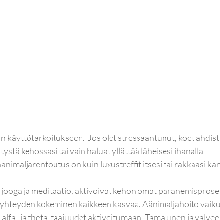
 käyttötarkoitukseen.  Jos olet stressaantunut, koet ahdist
ystä kehossasi tai vain haluat yllättää läheisesi ihanalla 
nimaljarentoutus on kuin luxustreffit itsesi tai rakkaasi kan
jooga ja meditaatio, aktivoivat kehon omat paranemisprosess
ja yhteyden kokeminen kaikkeen kasvaa. Äänimaljahoito vaiku
a alfa- ja theta-taajuudet aktivoitumaan. Tämä unen ja valveen