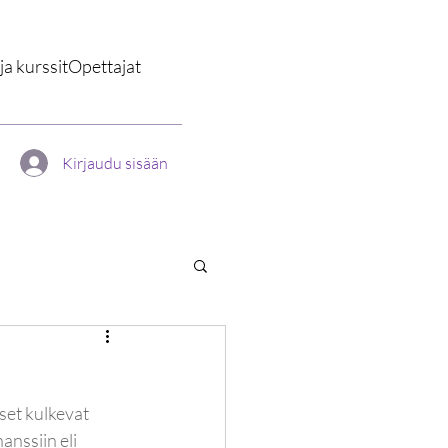
a kurssit
Opettajat
Kirjaudu sisään
set kulkevat 
nssiin eli 