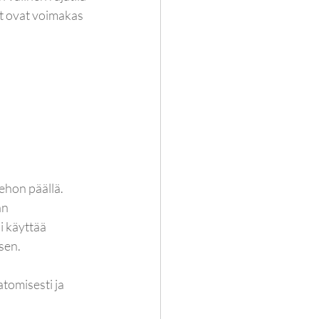
t ovat voimakas 
ehon päällä. 
an 
 käyttää 
sen.
tomisesti ja 