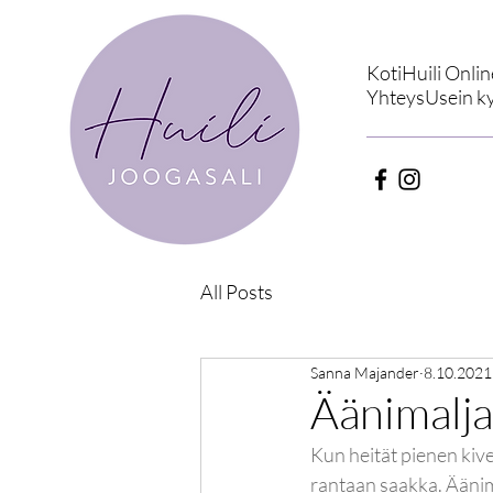
Koti
Huili Onlin
Yhteys
Usein k
All Posts
Sanna Majander
8.10.2021
Äänimalj
Kun heität pienen kiv
rantaan saakka. Äänim