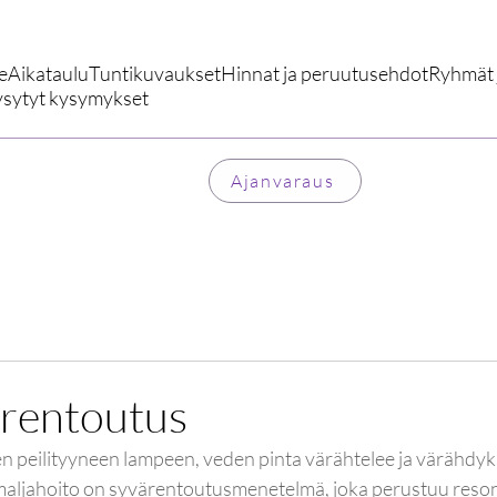
e
Aikataulu
Tuntikuvaukset
Hinnat ja peruutusehdot
Ryhmät j
ysytyt kysymykset
Ajanvaraus
arentoutus
en peilityyneen lampeen, veden pinta värähtelee ja värähdyk
aljahoito on syvärentoutusmenetelmä, joka perustuu resona