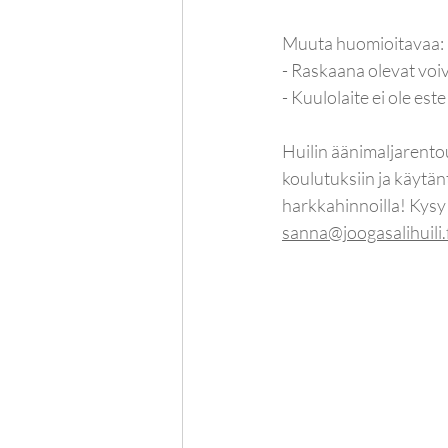
Muuta huomioitavaa:
- Raskaana olevat voiv
- Kuulolaite ei ole est
Huilin äänimaljarento
koulutuksiin ja käytän
harkkahinnoilla! Kysy 
sanna@joogasalihuili.