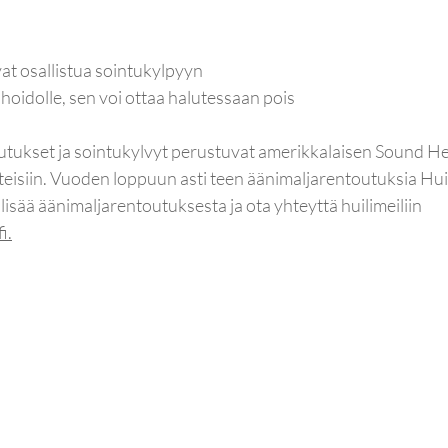
at osallistua sointukylpyyn 
e hoidolle, sen voi ottaa halutessaan pois
utukset ja sointukylvyt perustuvat amerikkalaisen Sound H
teisiin. Vuoden loppuun asti teen äänimaljarentoutuksia Huil
lisää äänimaljarentoutuksesta ja ota yhteyttä huilimeiliin 
fi
.