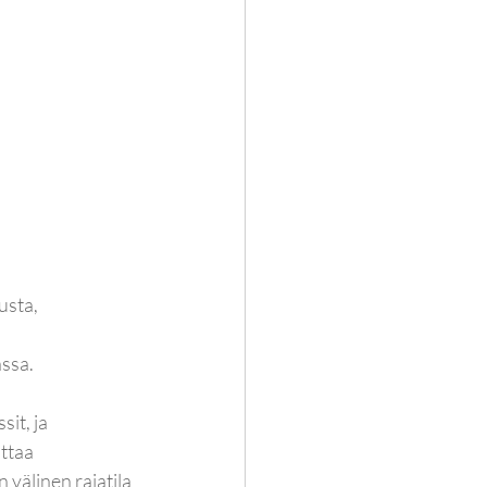
usta, 
ssa. 
it, ja 
ttaa 
 välinen rajatila 