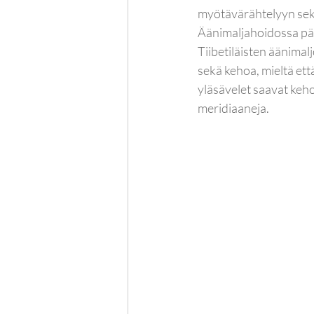
myötävärähtelyyn sekä
Äänimaljahoidossa pääs
Tiibetiläisten äänimalj
sekä kehoa, mieltä ett
yläsävelet saavat keho
meridiaaneja.