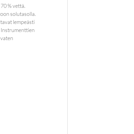
70 % vettä. 
oon solutasolla. 
itavat lempeästi 
. Instrumenttien 
avaten 