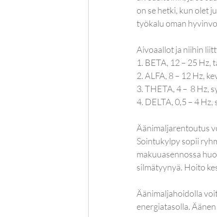
on se hetki, kun olet
työkalu oman hyvinvoi
Aivoaallot ja niihin li
1. BETA, 12 – 25 Hz, 
2. ALFA, 8 – 12 Hz, kev
3. THETA, 4 –  8 Hz, s
4. DELTA, 0,5 – 4 Hz, 
Äänimaljarentoutus voi 
Sointukylpy sopii ryhm
makuuasennossa huovan
silmätyynyä. Hoito kes
Äänimaljahoidolla voit
energiatasolla. Äänen 