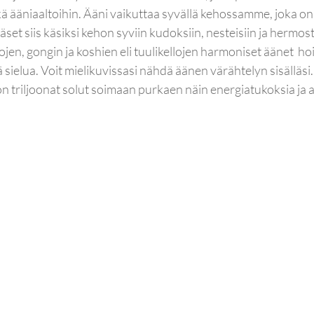
 ääniaaltoihin. Ääni vaikuttaa syvällä kehossamme, joka on 
et siis käsiksi kehon syviin kudoksiin, nesteisiin ja hermost
ojen, gongin ja koshien eli tuulikellojen harmoniset äänet  ho
ä sielua. Voit mielikuvissasi nähdä äänen värähtelyn sisälläsi
n triljoonat solut soimaan purkaen näin energiatukoksia ja 