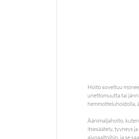
Hoito soveltuu moneen
unettomuutta tai jännit
hemmotteluhoidolla, ää
Äänimaljahoito, kuten 
itsesäätely, tyyneys 
aivoaaltoihin, ja se sa