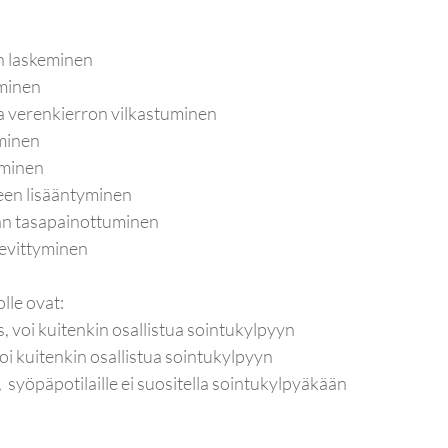
n laskeminen
minen
a verenkierron vilkastuminen
minen
eminen
een lisääntyminen
gian tasapainottuminen
ievittyminen
lle ovat:
, voi kuitenkin osallistua sointukylpyyn
oi kuitenkin osallistua sointukylpyyn
 syöpäpotilaille ei suositella sointukylpyäkään