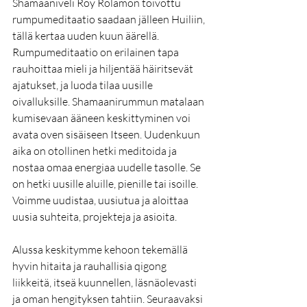
Shamaaniveli Roy Rolamon toivottu 
rumpumeditaatio saadaan jälleen Huiliin, 
tällä kertaa uuden kuun äärellä. 
Rumpumeditaatio on erilainen tapa 
rauhoittaa mieli ja hiljentää häiritsevät 
ajatukset, ja luoda tilaa uusille 
oivalluksille. Shamaanirummun matalaan 
kumisevaan ääneen keskittyminen voi 
avata oven sisäiseen Itseen. Uudenkuun 
aika on otollinen hetki meditoida ja 
nostaa omaa energiaa uudelle tasolle. Se 
on hetki uusille aluille, pienille tai isoille. 
Voimme uudistaa, uusiutua ja aloittaa 
uusia suhteita, projekteja ja asioita. 
Alussa keskitymme kehoon tekemällä 
hyvin hitaita ja rauhallisia qigong 
liikkeitä, itseä kuunnellen, läsnäolevasti 
ja oman hengityksen tahtiin. Seuraavaksi 