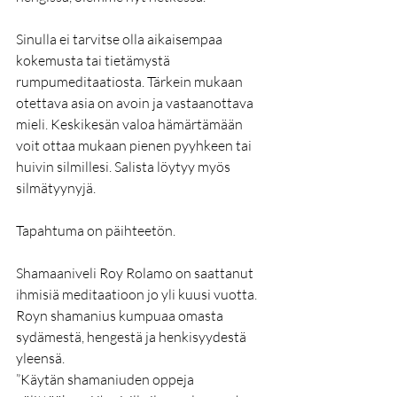
Sinulla ei tarvitse olla aikaisempaa 
kokemusta tai tietämystä 
rumpumeditaatiosta. Tärkein mukaan 
otettava asia on avoin ja vastaanottava 
mieli. Keskikesän valoa hämärtämään 
voit ottaa mukaan pienen pyyhkeen tai 
huivin silmillesi. Salista löytyy myös 
silmätyynyjä.
Tapahtuma on päihteetön.
Shamaaniveli Roy Rolamo on saattanut 
ihmisiä meditaatioon jo yli kuusi vuotta. 
Royn shamanius kumpuaa omasta 
sydämestä, hengestä ja henkisyydestä 
yleensä.
”Käytän shamaniuden oppeja 