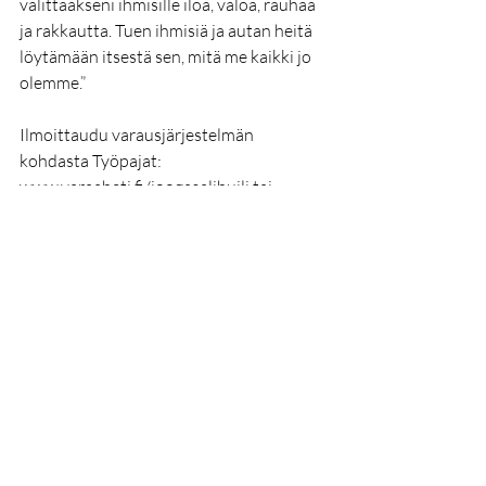
välittääkseni ihmisille iloa, valoa, rauhaa 
ja rakkautta. Tuen ihmisiä ja autan heitä 
löytämään itsestä sen, mitä me kaikki jo 
olemme.”
Ilmoittaudu varausjärjestelmän 
kohdasta Työpajat: 
www.varaaheti.fi/joogasalihuili tai 
viestillä. Tapahtuman hinta 40 € / 35 € kk-
jäsenet / 2 merkintää sarjakortista + 20 
€. 
Olet lämpimästi tervetullut!
Sanna & Roy
Viimeisimmät päivitykset
Katso kaikki