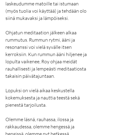
laskeudumme matoille tai istumaan 
(myös tuolia voi käyttää) ja tehdään olo 
siinä mukavaksi ja lämpöiseksi.
Ohjatun meditaation jälkeen alkaa 
rummutus. Rummun rytmi, ääni ja 
resonanssi voi vielä syvälle itsen 
kerroksiin. Kun rummun ääni hiljenee ja 
lopulta vaikenee, Roy ohjaa meidät 
rauhallisesti ja lempeästi meditaatiosta 
takaisin päivätajuntaan.
Lopuksi on vielä aikaa keskustella 
kokemuksesta ja nauttia teestä sekä 
pienestä tarjoilusta.
Olemme läsnä, rauhassa, ilossa ja 
rakkaudessa, olemme hengessä ja 
hengissä, olemme nyt hetkessä.