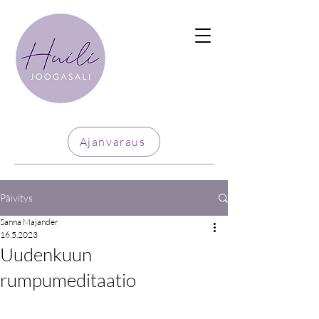
Ajanvaraus
Päivitys
Sanna Majander
16.5.2023
Uudenkuun
rumpumeditaatio